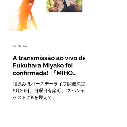
な、けれど力強いエネルギーが楽曲の
芯を貫いている。 特に印象的なのは、
Bridgeパートで歌われる「We’ll lift
each other, we won’t drown（お互いを
引き上げよう、沈まないように）」と
いうフレーズ。大きな政治や議論に翻
27 de fev.
弄されるのではなく、隣にいる人の手
を離さず、共に暗闇を抜けて光を見つ
A transmissão ao vivo de
けにいこうとする、今の時代にこそ必
Fukuhara Miyako foi
要な「優しき強さ」を提示している。
confirmada! 『MIHO
「立ち止まるのではなく、変化を恐れ
FUKUHARA 39 (Obrigada)
ずに走り続けたい」 19年目という節目
福原みほバースデーライブ開催決定！
& Roots Journey 6 ⽽ 21 ⽽
を迎え、さらに純度を増した彼女の歌
6月20日、日曜日有楽町。 スペシャル
声は、終わりのない旅（Endless
(⽇) IʼM A SHOW (Ariaku-
ゲストにKを迎えて。
Ride）を続けるすべての人へのエール
cho) Convidado K
となるだろう。本日より各プ