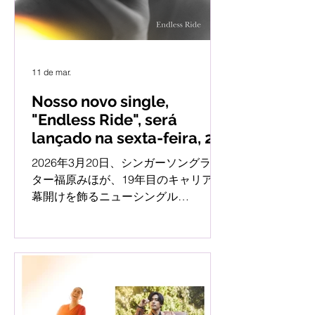
11 de mar.
Nosso novo single,
"Endless Ride", será
lançado na sexta-feira, 20
de março! A pré-venda
2026年3月20日、シンガーソングライ
começa hoje!
ター福原みほが、19年目のキャリアの
幕開けを飾るニューシングル
「Endless Ride」をデジタルリリース
する。 活動18年という確かな歩みを経
て、今作で彼女が向き合ったのは、混
迷を極める現代社会への「平和の問い
かけ」自然の摂理の中で生活を整える
中で、改めて見えてきた「普遍的な平
和の尊さ」と「個の連帯」。その静か