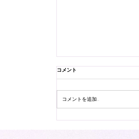
コメント
コメントを追加…
福原みほ×さかいゆう
Voice&Groove 第37回 高崎
音楽祭