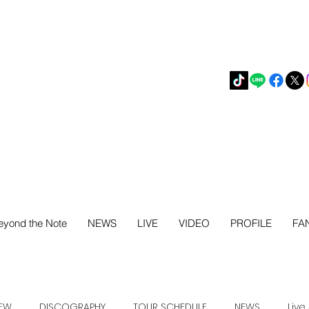
eyond the Note
NEWS
LIVE
VIDEO
PROFILE
FA
IEW
DISCOGRAPHY
TOUR SCHEDULE
NEWS
Live