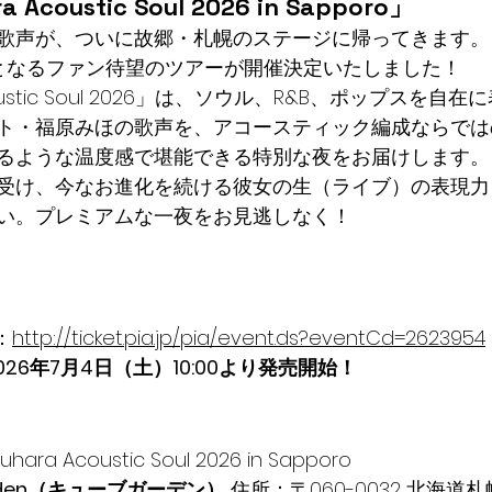
a Acoustic Soul 2026 in Sapporo」
歌声が、ついに故郷・札幌のステージに帰ってきます。
となるファン待望のツアーが開催決定いたしました！
stic Soul 2026」は、ソウル、R&B、ポップスを自
ト・福原みほの歌声を、アコースティック編成ならでは
るような温度感で堪能できる特別な夜をお届けします。
受け、今なお進化を続ける彼女の生（ライブ）の表現力
い。プレミアムな一夜をお見逃しなく！
：
http://ticket.pia.jp/pia/event.ds?eventCd=2623954
026年7月4日（土）10:00より発売開始！
kuhara Acoustic Soul 2026 in Sapporo
arden（キューブガーデン）
 住所：〒060-0032 北海道