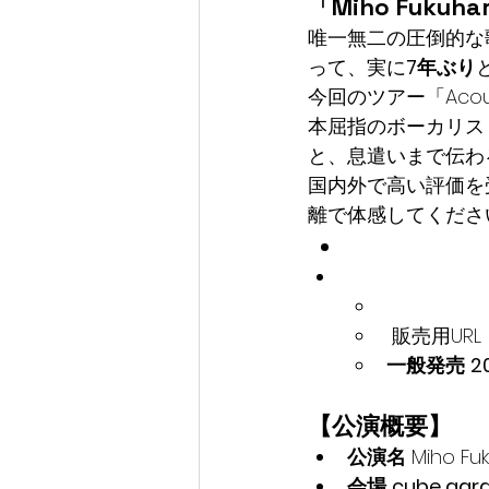
「Miho Fukuhar
唯一無二の圧倒的な
って、実に
7年ぶり
今回のツアー「Acou
本屈指のボーカリス
と、息遣いまで伝わ
国内外で高い評価を
離で体感してくださ
 販売用URL
一般発売
2
【公演概要】
公演名
 Miho Fu
会場
cube g