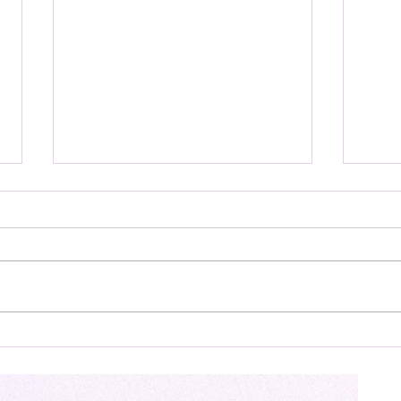
【番組出演情報】NHK
J-W
WORLD-JAPAN「J-MELO」
CR
しま