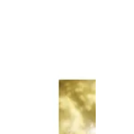
ズ。大きな政治や議論に翻弄されるのではな
く、隣にいる人の手を離さず、共に暗闇を抜
けて光を見つけにいこうとする、今の時代に
こそ必要な「優しき強さ」を提示している。
「立ち止まるのではなく、変化を恐れずに走
り続けたい」 19年目という節目を迎え、さ
らに純度を増した彼女の歌声は、終わりのな
い旅（Endless Ride）を続けるすべての人へ
のエールとなるだろう。本日より各プ