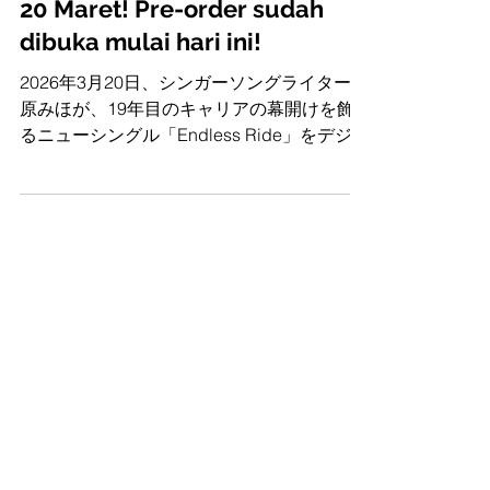
Single terbaru "Endless Ride"
akan dirilis pada hari Jumat,
20 Maret! Pre-order sudah
dibuka mulai hari ini!
2026年3月20日、シンガーソングライター福
原みほが、19年目のキャリアの幕開けを飾
るニューシングル「Endless Ride」をデジタ
ルリリースする。 活動18年という確かな歩
みを経て、今作で彼女が向き合ったのは、混
迷を極める現代社会への「平和の問いかけ」
自然の摂理の中で生活を整える中で、改めて
見えてきた「普遍的な平和の尊さ」と「個の
連帯」。その静かな、けれど力強いエネルギ
ーが楽曲の芯を貫いている。 特に印象的な
のは、Bridgeパートで歌われる「We’ll lift
each other, we won’t drown（お互いを引き
上げよう、沈まないように）」というフレー