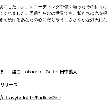
切にしたい」。レコーディング中強く願ったその祈りは
てくれました。矛盾だらけの世界でも、私たちは光を探
旅を続けるあなたの心に寄り添う、ささやかな灯火にな
　編曲：okaerio　Guitar:田中義人
タルリリース
//ultravybe.lnk.to/EndlessRide