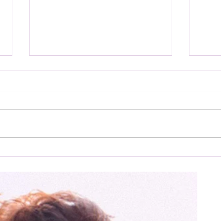
福原みほ×さかいゆう
【番
Voice&Groove 第37回 高崎
WOR
音楽祭