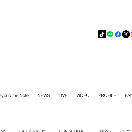
eyond the Note
NEWS
LIVE
VIDEO
PROFILE
FA
IEW
DISCOGRAPHY
TOUR SCHEDULE
NEWS
Live