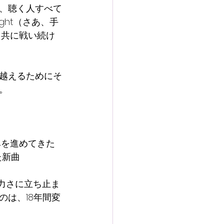
、聴く人すべて
light（さあ、手
、共に戦い続け
越えるためにそ
。
みを進めてきた
た新曲
力さに立ち止ま
は、18年間変