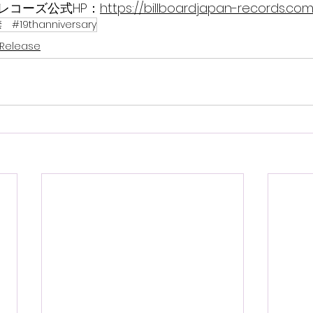
レコーズ公式HP：
https://billboardjapan-records.com
#19thanniversary
Release