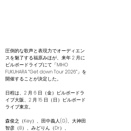
圧倒的な歌声と表現⼒でオーディエン
スを魅了する福原みほが、来年 2 ⽉に
ビルボードライブにて「MIHO 
FUKUHARA “Get down Tour 2026”」を
開催することが決定した。
⽇程は、2 ⽉ 6 ⽇（⾦）ビルボードラ
イブ⼤阪、2 ⽉ 15 ⽇（⽇）ビルボード
ライブ東京。
森俊之（Key）、⽥中義⼈(G)、⼤神⽥
智彦（B）、みどりん（Dr）、