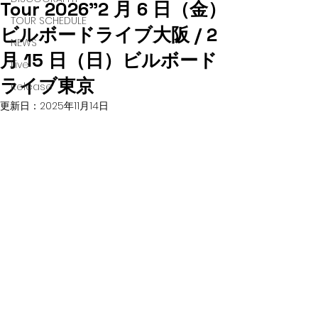
Tour 2026”2 ⽉ 6 ⽇（⾦）
TOUR SCHEDULE
ビルボードライブ⼤阪 / 2
NEWS
⽉ 15 ⽇（⽇）ビルボード
Live
ライブ東京
Release
更新日：
2025年11月14日