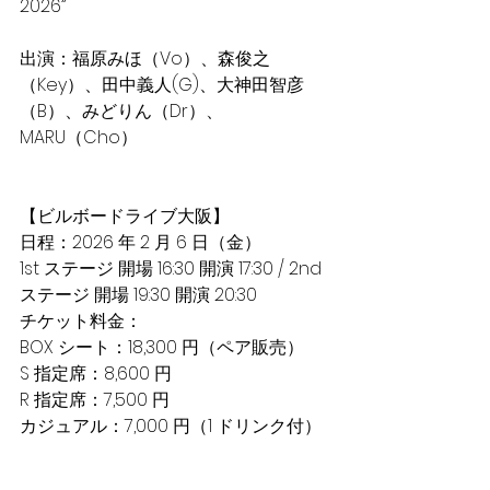
2026”
出演：福原みほ（Vo）、森俊之
（Key）、⽥中義⼈(G)、⼤神⽥智彦
（B）、みどりん（Dr）、 
MARU（Cho）
【ビルボードライブ⼤阪】
⽇程：2026 年 2 ⽉ 6 ⽇（⾦）
1st ステージ 開場 16:30 開演 17:30 / 2nd 
ステージ 開場 19:30 開演 20:30
チケット料⾦：
BOX シート：18,300 円（ペア販売）
S 指定席：8,600 円
R 指定席：7,500 円
カジュアル：7,000 円（1 ドリンク付）