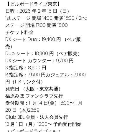
【ビルボードライブ東京】
⽇程：2026 年 2 年 15 ⽇（⽇）
1st ステージ 開場 14:00 開演 15:00 / 2nd 
ステージ 開場 17:00 開演 18:00
チケット料⾦
DX シート Duo：19,400 円 （ペア販
売）
Duo シート：18,300 円（ペア販売）
DX シート カウンター：9,700 円
S 指定席：8,600 円
R 指定席：7,500 円カジュアル：7,000 
円（1 ドリンク付）
発売⽇ （⼤阪・東京共通）
福原みほ ファンクラブ先⾏
受付期間：11 ⽉ 14 ⽇(⾦）18:00〜11 ⽉ 
20 ⽇（⽊)23:59
Club BBL 会員・法⼈会員先⾏
12 ⽉ 1 ⽇（⽉）12:00〜 予約受付開始
（ビルボードライブ／e+）