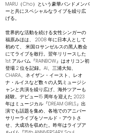
MARU（Cho）という豪華バンドメンバ
ーと共にスペシャルなライブを繰り広
げる。
世界的な活動を続ける⼥性シンガーの
福原みほは、 2008 年に⽇本⼈として
初めて、 ⽶国ロサンゼルスの⿊⼈教会
にてライブを敢⾏。翌年リリースした 
1st アルバム『RAINBOW』はオリコン初
登場 2 位を記録。AI、三浦⼤知、
CHARA、ネイザン・イースト、レオ
ナ・ルイスなど数々の⼈気ミュージシ
ャンと共演を繰り広げ、海外ツアーも
経験。デビュー15 周年を迎えた 2023 
年はミュージカル『DREAM GIRLS』出
演でも話題を集め、各地でのアニバー
サリーライブをソールド・アウトさ
せ、⼤成功を収めた。昨年はライブア
ルバム『15th ANNIVERSARY Soul　