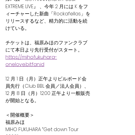
EXTREME LIVE』 、今年 2 ⽉には K をフ
ィーチャーした新曲「Rockafellas」を
リリースするなど、精⼒的に活動を続
けている。
チケットは、福原みほのファンクラブ
にて本日より先⾏受付がスタート。
https://mihofukuhara-
onelove.bitfan.id
12 ⽉ 1 ⽇（⽉）正午よりビルボード会
員先⾏（Club BBL 会員／法⼈会員）、
12 ⽉ 8 ⽇（⽉）12:00 正午より⼀般販売
が開始となる。
＜開催概要＞
福原みほ
MIHO FUKUHARA “Get down Tour 